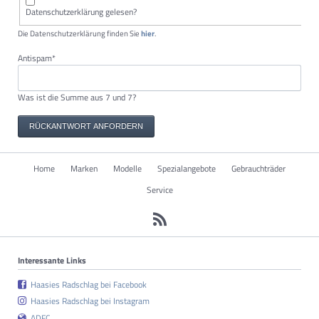
Datenschutzerklärung gelesen?
Die Datenschutzerklärung finden Sie
hier
.
Pflichtfeld
Antispam
*
Was ist die Summe aus 7 und 7?
RÜCKANTWORT ANFORDERN
Navigation
Home
Marken
Modelle
Spezialangebote
Gebrauchträder
überspringen
Service
Interessante Links
Haasies Radschlag bei Facebook
Haasies Radschlag bei Instagram
ADFC