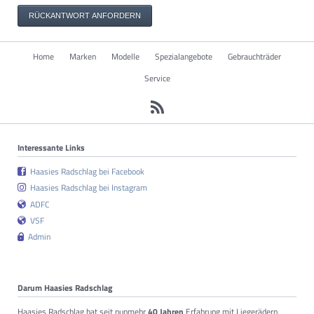
RÜCKANTWORT ANFORDERN
Navigation
Home
Marken
Modelle
Spezialangebote
Gebrauchträder
überspringen
Service
Interessante Links
Haasies Radschlag bei Facebook
Haasies Radschlag bei Instagram
ADFC
VSF
Admin
Darum Haasies Radschlag
Haasies Radschlag hat seit nunmehr
40 Jahren
Erfahrung mit Liegerädern,