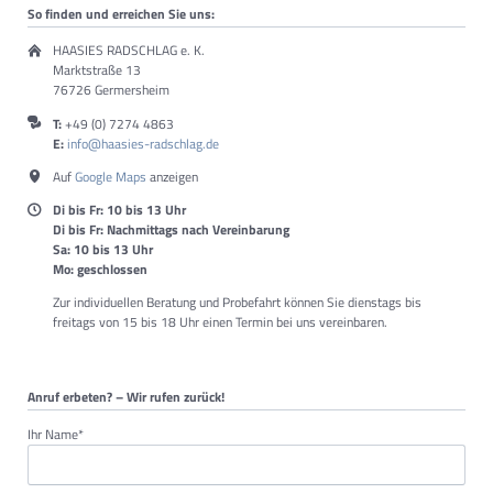
So finden und erreichen Sie uns:
HAASIES RADSCHLAG e. K.
Marktstraße 13
76726 Germersheim
T:
+49 (0) 7274 4863
E:
info@haasies-radschlag.de
Auf
Google Maps
anzeigen
Di bis Fr: 10 bis 13 Uhr
Di bis Fr: Nachmittags nach Vereinbarung
Sa: 10 bis 13 Uhr
Mo: geschlossen
Zur individuellen Beratung und Probefahrt können Sie dienstags bis
freitags von 15 bis 18 Uhr einen Termin bei uns vereinbaren.
Anruf erbeten? – Wir rufen zurück!
Pflichtfeld
Ihr Name
*