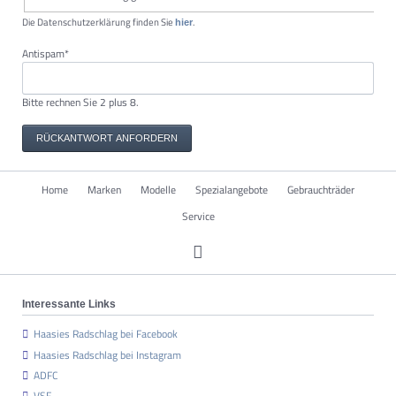
Die Datenschutzerklärung finden Sie
.
hier
Pflichtfeld
Antispam
*
Bitte rechnen Sie 2 plus 8.
RÜCKANTWORT ANFORDERN
Navigation
Home
Marken
Modelle
Spezialangebote
Gebrauchträder
überspringen
Service
Interessante Links
Haasies Radschlag bei Facebook
Haasies Radschlag bei Instagram
ADFC
VSF