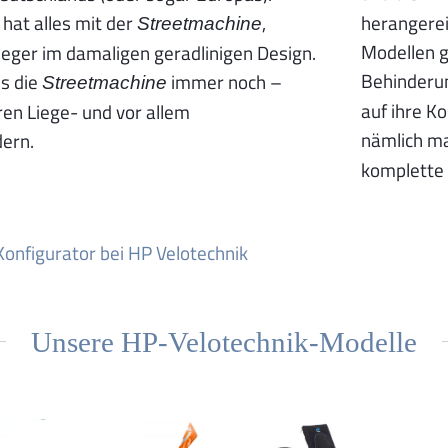
hat alles mit der
,
herangerei
Streetmachine
Modellen 
ieger im damaligen geradlinigen Design.
Behinderu
es die
immer noch –
Streetmachine
auf ihre K
en Liege- und vor allem
nämlich ma
dern.
komplette 
Konfigurator bei HP Velotechnik
Unsere HP-Velotechnik-Modelle