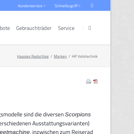
Kundenservice
Schnellzugriff
Navigation
Navigation
überspringen
überspringen
ebote
Gebrauchträder
Service
el
Hase Bikes Lepus E
PF mob
Kontaktformular
PF Mobility
träder
Reha/Inklusion
Haasies Radschlag
Marken
HP Velotechnik
eb
ndardräder
Kinderräder
smodelle sind die diversen
Scorpions
 verschiedenen Ausstattungsvarianten)
, inzwischen zum Reiserad
reetmachine