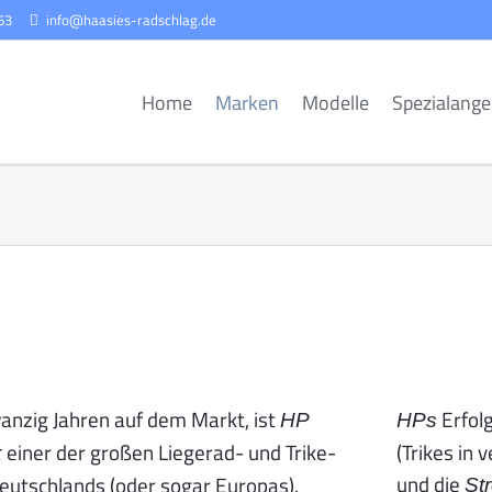
63
info@haasies-radschlag.de
Home
Marken
Modelle
Spezialang
HP Velotechnik
Hase Bikes Kettwies
Hase Bikes
Vermietungen
Icletta / ICE
Über uns
eiräder
Tandems
Fal
Streetmachine GTe
Evo mit Steps Antri
HP Velotechnik
Das Team
Suche
stenräder
Elektro-Räder
Sta
wanzig Jahren auf dem Markt, ist
Erfolg
HP
HPs
einer der großen Liegerad- und Trike-
(Trikes in
k
und die
Deutschlands (oder sogar Europas).
St