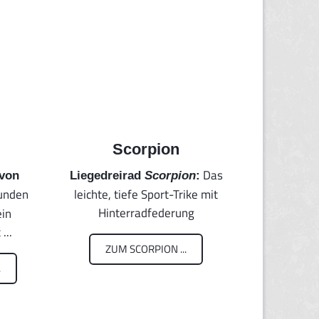
Scorpion
Das
 von
Liegedreirad
Scorpion
:
unden
leichte, tiefe Sport-Trike mit
Hinterradfederung
ein
...
ZUM SCORPION ...
.