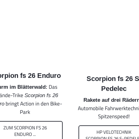
rpion fs 26 Enduro
Scorpion fs 26 S
Das
urm im Blätterwald:
Pedelec
ände-Trike
Scorpion fs 26
Rakete auf drei Räder
bringt Action in den Bike-
ro
Automobile Fahrwerktechni
Park
Spitzenspeed!
ZUM SCORPION FS 26
HP VELOTECHNIK
ENDURO ...
SCORPION FS 26 S-PEDEL