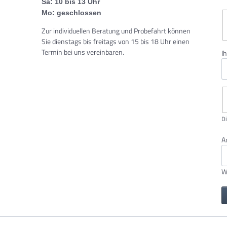
Sa: 10 bis 13 Uhr
Mo: geschlossen
Zur individuellen Beratung und Probefahrt können
Sie dienstags bis freitags von 15 bis 18 Uhr einen
Termin bei uns vereinbaren.
Pf
I
Di
Pf
A
W