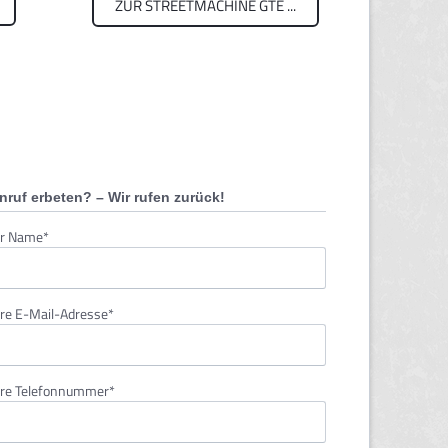
ZUR STREETMACHINE GTE ...
nruf erbeten? – Wir rufen zurück!
lichtfeld
hr Name
*
lichtfeld
hre E-Mail-Adresse
*
lichtfeld
hre Telefonnummer
*