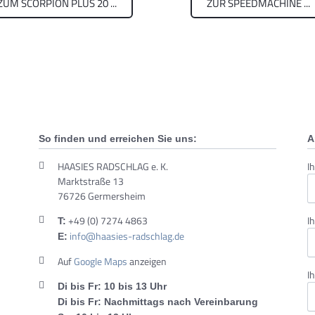
ZUM SCORPION PLUS 20 ...
ZUR SPEEDMACHINE ...
So finden und erreichen Sie uns:
A
Pf
HAASIES RADSCHLAG e. K.
I
Marktstraße 13
76726 Germersheim
Pf
I
+49 (0) 7274 4863
T:
info@haasies-radschlag.de
E:
Auf
Google Maps
anzeigen
Pf
I
Di bis Fr: 10 bis 13 Uhr
Di bis Fr: Nachmittags nach Vereinbarung