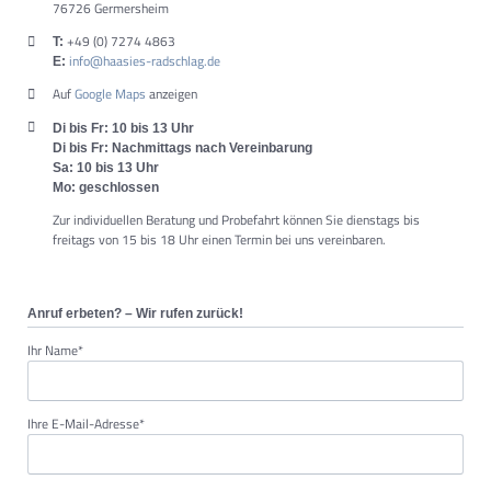
76726 Germersheim
+49 (0) 7274 4863
T:
info@haasies-radschlag.de
E:
Auf
Google Maps
anzeigen
Di bis Fr: 10 bis 13 Uhr
Di bis Fr: Nachmittags nach Vereinbarung
Sa: 10 bis 13 Uhr
Mo: geschlossen
Zur individuellen Beratung und Probefahrt können Sie dienstags bis
freitags von 15 bis 18 Uhr einen Termin bei uns vereinbaren.
Anruf erbeten? – Wir rufen zurück!
Pflichtfeld
Ihr Name
*
Pflichtfeld
Ihre E-Mail-Adresse
*